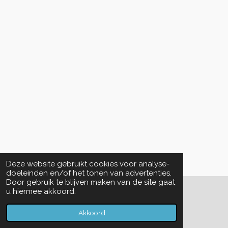
Deze website gebruikt cookies voor analyse-
doeleinden en/of het tonen van advertenties.
Door gebruik te blijven maken van de site gaat
u hiermee akkoord.
© 2022 - 2026 De Vriendenkring Lian Yi Hui
Powered by
JouwWeb
Akkoord