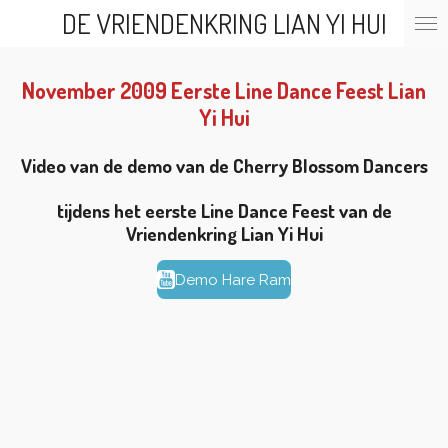
DE VRIENDENKRING LIAN YI HUI
Ga
direct
naar
de
November 2009 Eerste Line Dance Feest Lian
hoofdinhoud
Yi Hui
Video van de demo van de Cherry Blossom Dancers
tijdens het eerste Line Dance Feest van de
Vriendenkring Lian Yi Hui
Demo Hare Ram