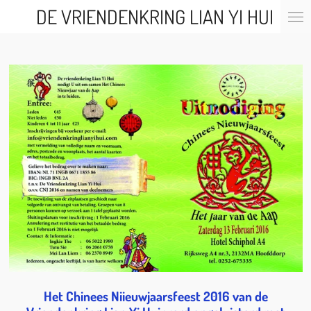
DE VRIENDENKRING LIAN YI HUI
Ga
direct
naar
de
hoofdinhoud
Het Chinees Niieuwjaarsfeest 2016 van de