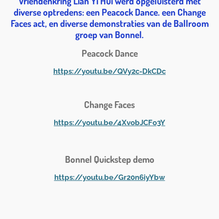
Vriendenkring Lian Yi Hui werd opgeluisterd met
diverse optredens: een Peacock Dance. een Change
Faces act, en diverse demonstraties van de Ballroom
groep van Bonnel.
Peacock Dance
https://youtu.be/QVy2c-DkCDc
Change Faces
https://youtu.be/4XvobJCFo3Y
Bonnel Quickstep demo
https://youtu.be/Gr20n6iyYbw