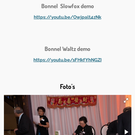
Bonnel Slowfox demo
https://youtu.be/Owjpalt4zNk
Bonnel Waltz demo
https://youtu.be/sFHkfYhNGZI
Foto's