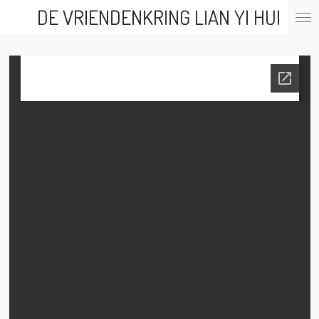
DE VRIENDENKRING LIAN YI HUI
Ga
direct
naar
de
hoofdinhoud