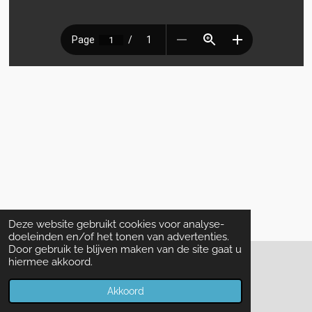
Deze website gebruikt cookies voor analyse-
doeleinden en/of het tonen van advertenties.
Door gebruik te blijven maken van de site gaat u
hiermee akkoord.
© 2022 - 2026 De Vriendenkring Lian Yi Hui
Powered by
JouwWeb
Akkoord