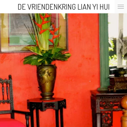
DE VRIENDENKRING LIAN YI HUI
Ga
direct
naar
de
hoofdinhoud