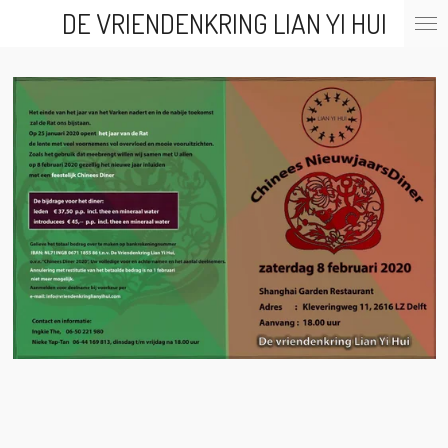
DE VRIENDENKRING LIAN YI HUI
Ga
direct
naar
de
hoofdinhoud