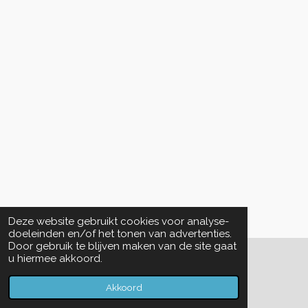
Deze website gebruikt cookies voor analyse-
doeleinden en/of het tonen van advertenties.
Door gebruik te blijven maken van de site gaat
u hiermee akkoord.
© 2022 - 2026 De Vriendenkring Lian Yi Hui
Powered by
JouwWeb
Akkoord