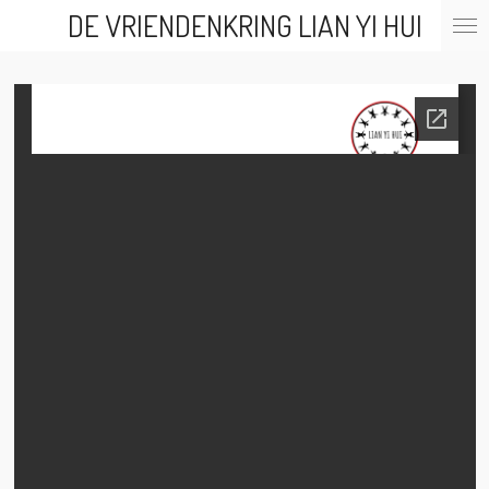
DE VRIENDENKRING LIAN YI HUI
Ga
direct
naar
de
hoofdinhoud