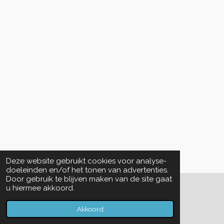
Deze website gebruikt cookies voor analyse-
doeleinden en/of het tonen van advertenties.
Door gebruik te blijven maken van de site gaat
u hiermee akkoord.
© 2022 - 2026 De Vriendenkring Lian Yi Hui
Powered by
JouwWeb
Akkoord