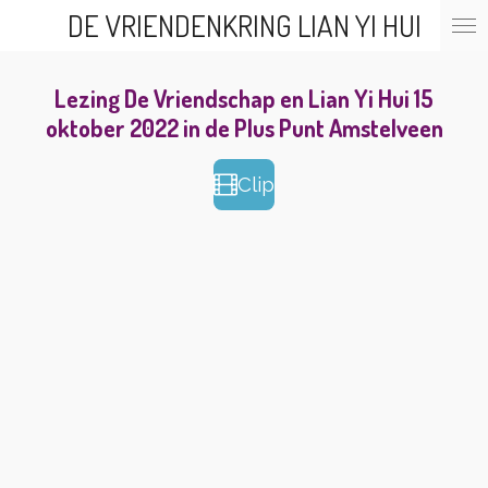
DE VRIENDENKRING LIAN YI HUI
Ga
direct
naar
de
Lezing De Vriendschap en Lian Yi Hui 15
hoofdinhoud
oktober 2022 in de Plus Punt Amstelveen
Clip